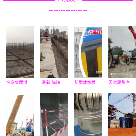
PRODUCT
----------------
名嘉集团潍
最新|陈翔
新型建筑模
天津泥浆净
坊项目 建
路地道主体
板支撑系统
化设备出租
设工程施工
结构全线贯
昌黎县天建
助力建设工
再上新台阶
通!
钢结构引领
程高效施工
行业升级与
专业定制服