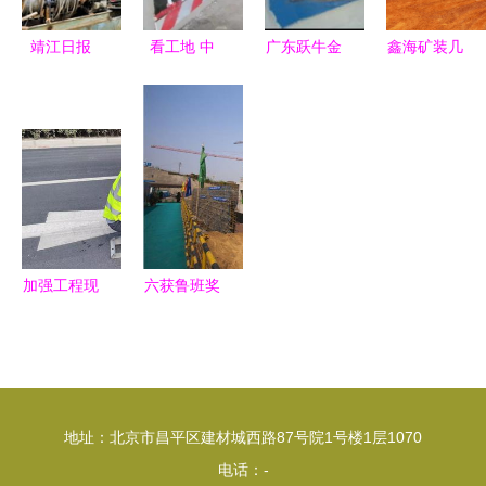
务
靖江日报
看工地 中
广东跃牛金
鑫海矿装几
中铁建桥梁
建二局万达
属屋面保温
内亚
科技产业园
项目现场亮
隔热工程施
3000TPD
桩基施工稳
点图录解析
工技术解析
金矿炭浆项
步推进 建
目顺利投产
设工程成果
赢得客户高
初显
度好评的背
后故事
加强工程现
六获鲁班奖
场管理，筑
匠心质造重
牢工程质量
庆文化新地
根基——建
标的建设实
设工程施工
践
地址：北京市昌平区建材城西路87号院1号楼1层1070
的实践与思
电话：-
考